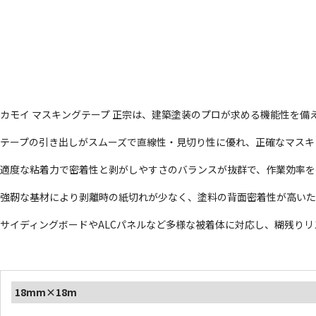
カモイ マスキングテープ 正宗は、建築塗装のプロが求める機能性を備
テープの引き出しがスムーズで直線性・見切り性に優れ、正確なマスキ
適度な粘着力で密着性と剥がしやすさのバランスが抜群で、作業効率を
強靭な基材により剥離時の紙切れが少なく、塗料の背面密着性が高い
サイディングボードやALCパネルなど多様な被着体に対応し、糊残り
18mm×18m