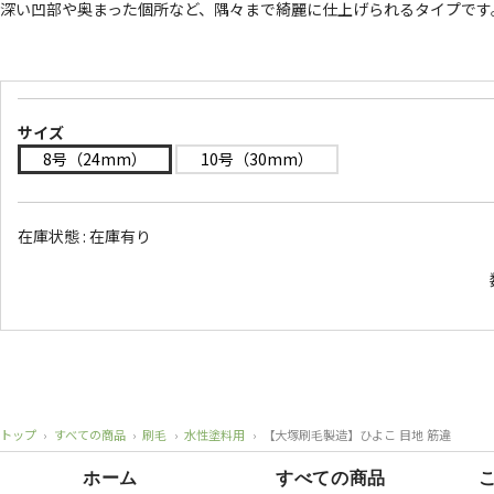
深い凹部や奥まった個所など、隅々まで綺麗に仕上げられるタイプです
サイズ
8号（24mm）
10号（30mm）
在庫状態 :
在庫有り
トップ
›
すべての商品
›
刷毛
›
水性塗料用
›
【大塚刷毛製造】ひよこ 目地 筋違
ホーム
すべての商品