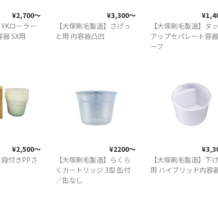
¥2,700〜
¥3,300〜
¥1,
YKローラー
【大塚刷毛製造】さげっ
【大塚刷毛製造】タ
器 SX用
と用 内容器凸凹
アップセパレート容器
ーフ
¥2,500〜
¥2200〜
¥3,
段付きPPさ
【大塚刷毛製造】らくら
【大塚刷毛製造】下
くカートリッジ 3型 缶付
用 ハイブリッド内容
／缶なし