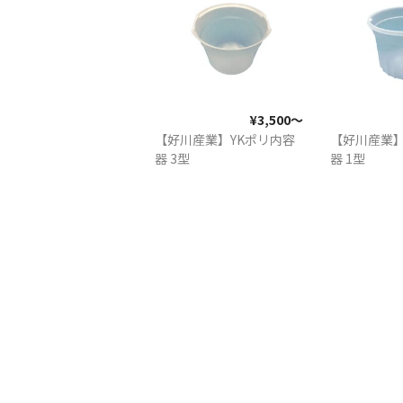
¥3,500〜
【好川産業】YKポリ内容
【好川産業】
器 3型
器 1型