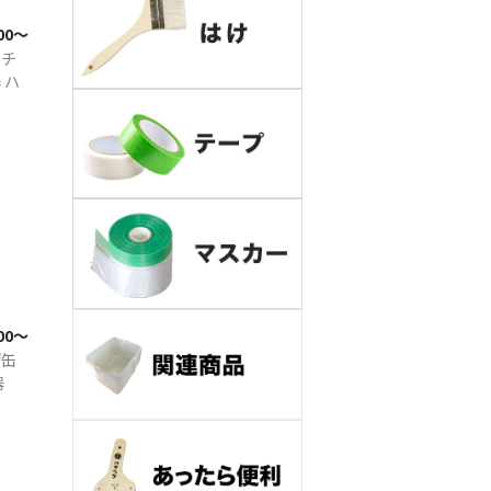
400〜
ッチ
 ハ
300〜
げ缶
器