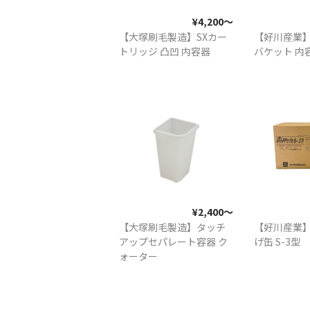
¥4,200〜
【大塚刷毛製造】SXカー
【好川産業】
トリッジ 凸凹 内容器
バケット 内容
¥2,400〜
【大塚刷毛製造】タッチ
【好川産業】
アップセパレート容器 ク
げ缶 S-3型
ォーター